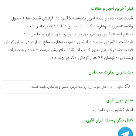
تیتر آخرین اخبار و مقالات
قیمت طلا، دلار و سکه امروز پنجشنبه 15مرداد/ افزایش قیمت ها + جدول
واکسیناسیون دام‌های سبک علیه بیماری «آبله» در«دیر» اجرا شد
تفاهم‌نامه همکاری ورزشی ایران و جمهوری آذربایجان امضا می‌شود
بازداشت 21مزدور موساد و 4 شرور عضو باندهای مسلح شرارت در استان کرمان
قیمت طلای 18عیار امروز 14مرداد 1405/ افزایش قیمت + جدول و جزئیات
پشت پرده نوسان ۴۴ هزار تومانی دلار در چند ماه
جدیدترین نظرات مخاطبان
داود
در
«حال خوب زن» روایت ترس، عشق و بازسازی رابطه است
منابع ایران اگری
اخبار کشاورزی و دامداری
کانال تلگرام مجله ایران اگری