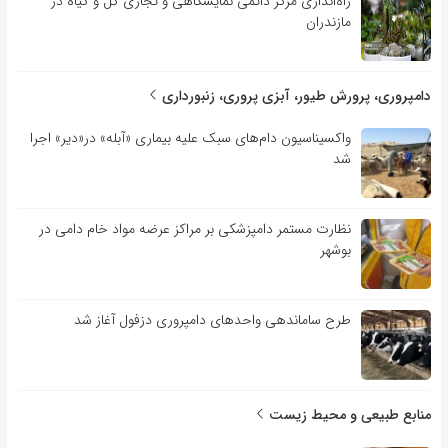
راه‌اندازی مرکز دائمی نمایشگاهی و تجاری گل و گیاه در
مازندران
دامپروری، پرورش طیور، آبزی پروری، زنبورداری
واکسیناسیون دام‌های سبک علیه بیماری «آبله» در«دیر» اجرا
شد
نظارت مستمر دامپزشکی بر مراکز عرضه مواد خام دامی در
بوشهر
طرح ساماندهی واحدهای دامپروری دزفول آغاز شد
منابع طبیعی و محیط زیست