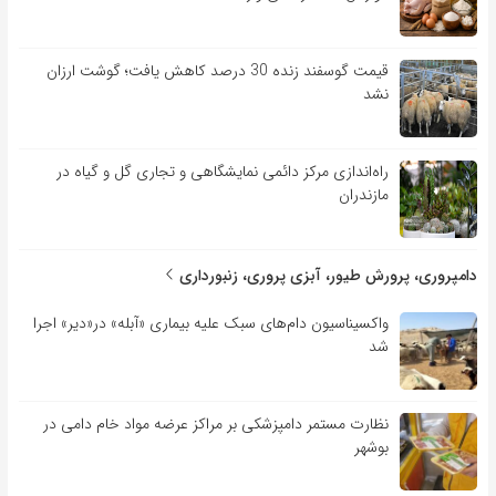
قیمت گوسفند زنده 30 درصد کاهش یافت؛ گوشت ارزان
نشد
راه‌اندازی مرکز دائمی نمایشگاهی و تجاری گل و گیاه در
مازندران
دامپروری، پرورش طیور، آبزی پروری، زنبورداری
واکسیناسیون دام‌های سبک علیه بیماری «آبله» در«دیر» اجرا
شد
نظارت مستمر دامپزشکی بر مراکز عرضه مواد خام دامی در
بوشهر