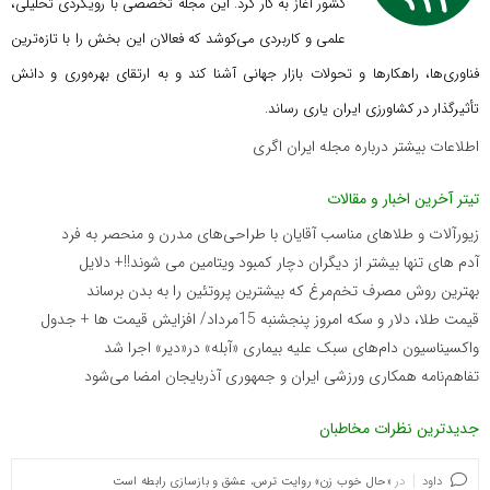
کشور آغاز به کار کرد. این مجله تخصصی با رویکردی تحلیلی،
علمی و کاربردی می‌کوشد که
فعالان این بخش را با تازه‌ترین
فناوری‌ها، راهکارها و تحولات بازار جهانی آشنا کند و به ارتقای بهره‌وری و دانش
تأثیرگذار در کشاورزی ایران یاری رساند.
اطلاعات بیشتر درباره مجله ایران اگری
تیتر آخرین اخبار و مقالات
زیورآلات و طلاهای مناسب آقایان با طراحی‌های مدرن و منحصر به فرد
آدم های تنها بیشتر از دیگران دچار کمبود ویتامین می شوند!!+ دلایل
بهترین روش مصرف تخم‌مرغ که بیشترین پروتئین را به بدن برساند
قیمت طلا، دلار و سکه امروز پنجشنبه 15مرداد/ افزایش قیمت ها + جدول
واکسیناسیون دام‌های سبک علیه بیماری «آبله» در«دیر» اجرا شد
تفاهم‌نامه همکاری ورزشی ایران و جمهوری آذربایجان امضا می‌شود
جدیدترین نظرات مخاطبان
داود
در
«حال خوب زن» روایت ترس، عشق و بازسازی رابطه است