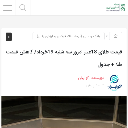
0
بانک و مالی (بیمه، طلا، فارکس و ارزدیجیتال)
قیمت طلای 18عیار امروز سه شنبه 19خرداد/ کاهش قیمت
طلا + جدول
نویسنده:
اکوایران
2 ماه پیش