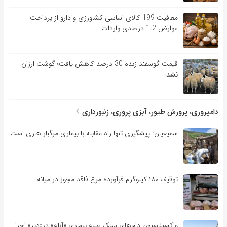
معافیت 199 کالای اساسی کشاورزی و دارو از پرداخت
عوارض 1.2 درصدی واردات
قیمت گوسفند زنده 30 درصد کاهش یافت؛ گوشت ارزان
نشد
دامپروری، پرورش طیور، آبزی پروری، زنبورداری
سمیعیان: پیشگیری تنها راه مقابله با بیماری مرگبار هاری است
توقیف ۱۸۰ کیلوگرم فرآورده مرغ فاقد مجوز در میانه
واکسیناسیون دام‌های سبک علیه بیماری «آبله» در«دیر» اجرا