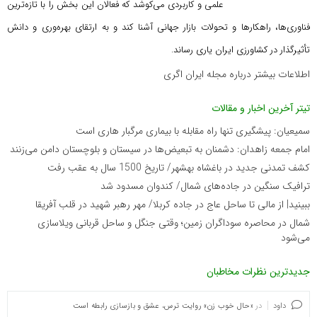
علمی و کاربردی می‌کوشد که
فعالان این بخش را با تازه‌ترین
فناوری‌ها، راهکارها و تحولات بازار جهانی آشنا کند و به ارتقای بهره‌وری و دانش
تأثیرگذار در کشاورزی ایران یاری رساند.
اطلاعات بیشتر درباره مجله ایران اگری
تیتر آخرین اخبار و مقالات
سمیعیان: پیشگیری تنها راه مقابله با بیماری مرگبار هاری است
امام جمعه زاهدان: دشمنان به تبعیض‌ها در سیستان و بلوچستان دامن می‌زنند
کشف تمدنی جدید در باغشاه بهشهر/ تاریخ 1500 سال به عقب رفت
ترافیک سنگین در جاده‌های شمال/ کندوان مسدود شد
ببینید| از مالی تا ساحل عاج در جاده کربلا/ مهر رهبر شهید در قلب آفریقا
شمال در محاصره سوداگران زمین؛ وقتی جنگل و ساحل قربانی ویلاسازی
می‌شود
جدیدترین نظرات مخاطبان
داود
در
«حال خوب زن» روایت ترس، عشق و بازسازی رابطه است