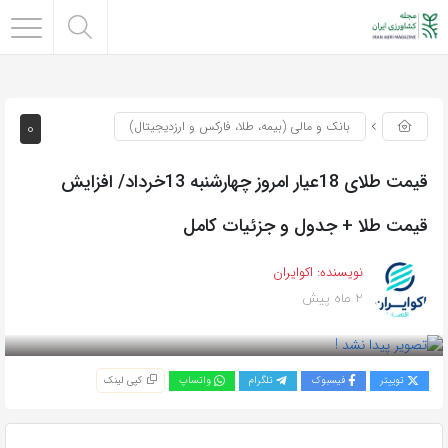
0
بانک و مالی (بیمه، طلا، فارکس و ارزدیجیتال)
قیمت طلای 18عیار امروز چهارشنبه 13خرداد/ افزایش
قیمت طلا + جدول و جزئیات کامل
نویسنده:
اکوایران
2 ماه پیش
بازدید 72
توییتر
فیسبوک
تلگرام
واتساپ
کپی لینک