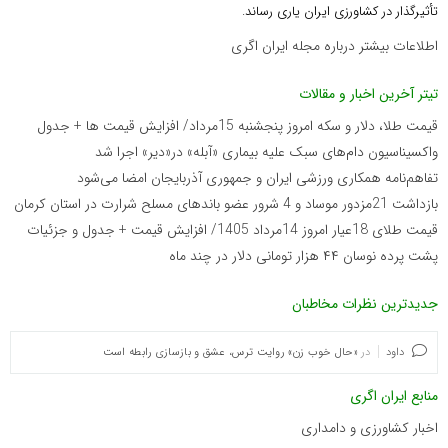
تأثیرگذار در کشاورزی ایران یاری رساند.
اطلاعات بیشتر درباره مجله ایران اگری
تیتر آخرین اخبار و مقالات
قیمت طلا، دلار و سکه امروز پنجشنبه 15مرداد/ افزایش قیمت ها + جدول
واکسیناسیون دام‌های سبک علیه بیماری «آبله» در«دیر» اجرا شد
تفاهم‌نامه همکاری ورزشی ایران و جمهوری آذربایجان امضا می‌شود
بازداشت 21مزدور موساد و 4 شرور عضو باندهای مسلح شرارت در استان کرمان
قیمت طلای 18عیار امروز 14مرداد 1405/ افزایش قیمت + جدول و جزئیات
پشت پرده نوسان ۴۴ هزار تومانی دلار در چند ماه
جدیدترین نظرات مخاطبان
داود
در
«حال خوب زن» روایت ترس، عشق و بازسازی رابطه است
منابع ایران اگری
اخبار کشاورزی و دامداری