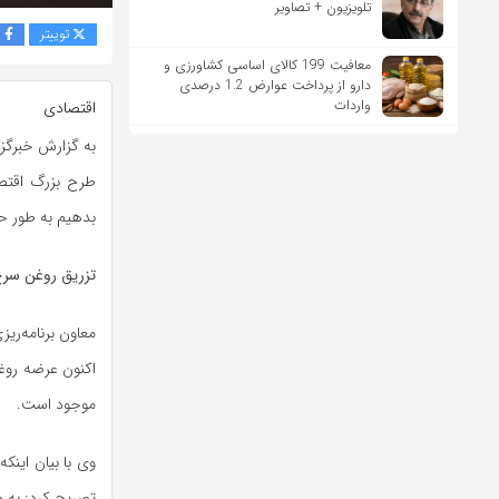
تلویزیون + تصاویر
توییتر
ف
معافیت 199 کالای اساسی کشاورزی و
دارو از پرداخت عوارض 1.2 درصدی
واردات
اقتصادی
به گزارش خبرگزا
بدهیم به طور ح
تزریق روغن سرخ ک
معاون برنامه‌ری
اکنون عرضه روغن
موجود است.
وی با بیان این
تصریح کرد: به ط