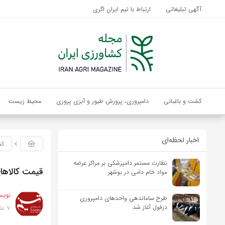
آگهی تبلیغاتی
ارتباط با تیم ایران اگری
کشت و باغبانی
دامپروری، پرورش طیور و آبزی پروری
محیط زیست
اخبار لحظه‌ای
کش
نظارت مستمر دامپزشکی بر مراکز عرضه
قیمت کالاها
مواد خام دامی در بوشهر
نویس
طرح ساماندهی واحدهای دامپروری
7 ماه پیش
دزفول آغاز شد