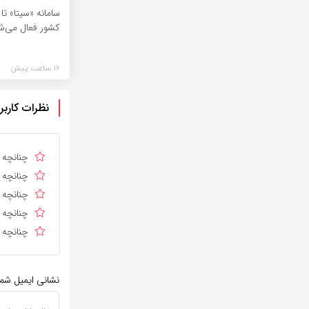
سامانه «سیتا» تا
کشور فعال می‌ش
16 ساعت پیش
نظرات کاربر
چنانچه د
چنانچه د
چنانچه ا
چنانچه د
چنانچه د
نشانی ایمیل شم