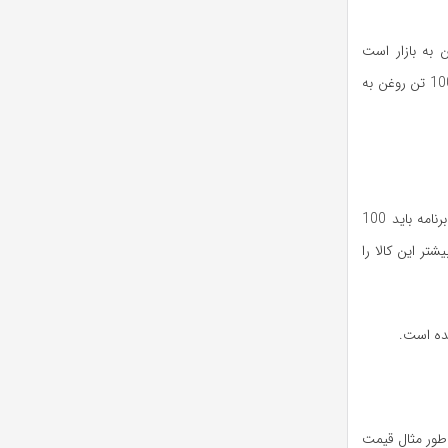
 به بازار است
خاطرنشان کرد: هفته گذشته 100 هزار تن روغن خام تحویل کارخانجات شد و اکنون یک هزار و 100 تن روغن به
معاون برنامه‌ریزی و امور اقتصادی وزارت جهادکشاورزی درباره وضعیت برنج در بازار گفت: طبق برنامه باید 100
ر کشش عرضه بیشتر این کالا را
ده است.
 طور مثال قیمت