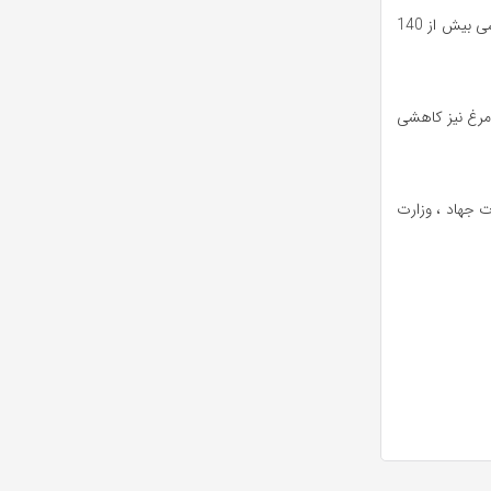
مرغ در میدان بهمن امروز نسبت به پنجشنبه به 110 تا 120 هزار تومان رسید و در بازار خرده فروشی بیش از 140
 مرغ نیز کاهشی
ت جهاد ، وزارت