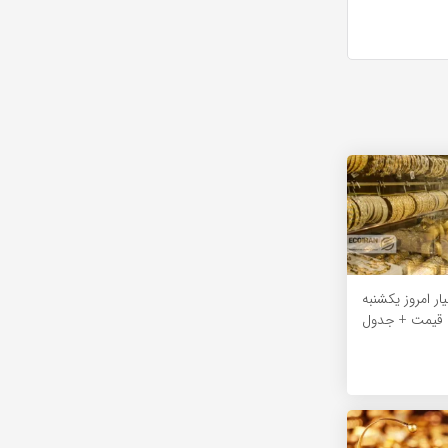
مت طلای 18عیار امروز یکشنبه
ش قیمت + جدول