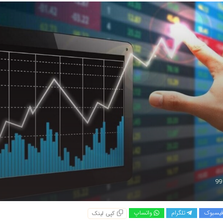
یسبوک
تلگرام
واتساپ
کپی لینک