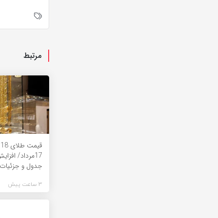
مرتبط
ق
17مرداد/ افزا
جدول و جزئیات
3 ساعت پیش