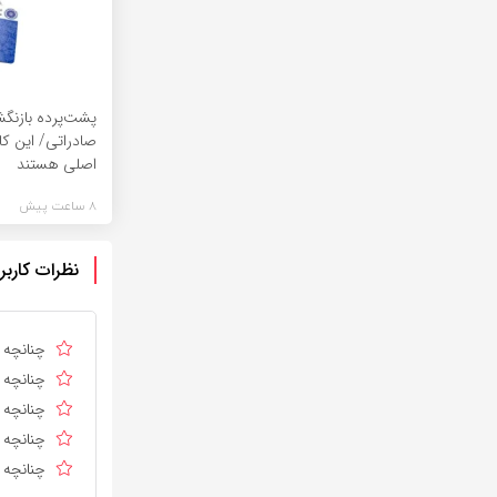
پشت‌پرده بازنگش
صادراتی/ این کا
اصلی هستند
8 ساعت پیش
نظرات کاربر
چنانچه د
چنانچه د
چنانچه ا
چنانچه د
چنانچه د