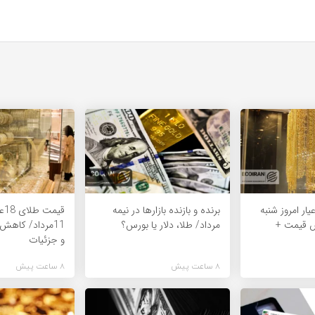
یمت طلای 18عیار امروز شنبه
برنده‌ و بازنده بازارها در نیمه
قی
یش قیمت +
مرداد/ طلا، دلار یا بورس؟
11مرداد/ کاه
و جزئیات
8 ساعت پیش
8 ساعت پیش