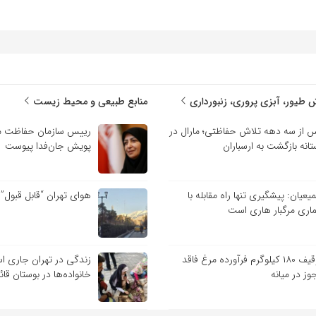
 طیور، آبزی پروری، زنبورداری
منابع طبیعی و محیط زیست
 از سه دهه تلاش حفاظتی؛ مارال در
رییس سازمان حفاظت م
تانه بازگشت به ارسباران
پویش جان‌فدا پیوست
یعیان: پیشگیری تنها راه مقابله با
هوای تهران “قابل قبول”
ماری مرگبار هاری است
توقیف ۱۸۰ کیلوگرم فرآورده مرغ فاقد
زندگی در تهران جاری ا
وز در میانه
خانواده‌ها در بوستان قائ