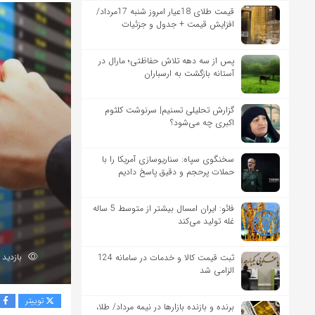
قیمت طلای 18عیار امروز شنبه 17مرداد/
افزایش قیمت + جدول و جزئیات
پس از سه دهه تلاش حفاظتی؛ مارال در
آستانه بازگشت به ارسباران
گزارش تحلیلی تسنیم| سرنوشت کلثوم
اکبری چه می‌شود؟
سخنگوی سپاه: سناریوسازی آمریکا را با
حملات پرحجم‌‌ و دقیق‌ پاسخ دادیم
فائو: ایران امسال بیشتر از متوسط 5 ساله
غله تولید می‌کند
بازدید 99
ثبت قیمت کالا و خدمات در سامانه 124
الزامی شد
توییتر
ف
برنده‌ و بازنده بازارها در نیمه مرداد/ طلا،