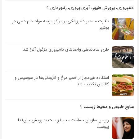
دامپروری، پرورش طیور، آبزی پروری، زنبورداری
نظارت مستمر دامپزشکی بر مراکز عرضه مواد خام دامی در
بوشهر
طرح ساماندهی واحدهای دامپروری دزفول آغاز شد
استفاده غیرمجاز از خمیر مرغ و افزودنی‌ها در سوسیس و
کالباس تکذیب شد
منابع طبیعی و محیط زیست
رییس سازمان حفاظت محیط‌زیست به پویش جان‌فدا
پیوست