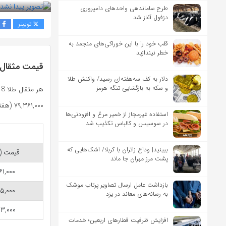
طرح ساماندهی واحدهای دامپروری
دزفول آغاز شد
توییتر
ف
قلب خود را با این خوراکی‌های منجمد به
خطر نیندازید
قیمت مثقال طلا 18 عیا
دلار به کف سه‌هفته‌ای رسید/ واکنش طلا
و سکه به بازگشایی تنگه هرمز
۷۹,۳۶۱,۰۰۰ (هفتاد و نه میلیون و سیصد و شصت و یک هزار) تومان رسید.
استفاده غیرمجاز از خمیر مرغ و افزودنی‌ها
در سوسیس و کالباس تکذیب شد
ببینید| وداع زائران با کربلا/ اشک‌هایی که
قیمت (
پشت مرز مهران جا ماند
۱,۰۰۰
بازداشت عامل ارسال تصاویر پرتاب موشک
۵,۰۰۰
به رسانه‌های معاند در یزد
۳,۰۰۰
افزایش ظرفیت قطارهای اربعین؛ خدمات