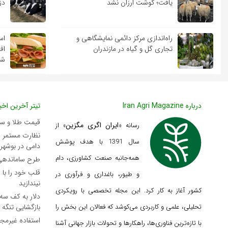
یافت؛ گوشت ارزان نشد
دز
راه‌اندازی مرکز دائمی نمایشگاهی و
اس
تجاری گل و گیاه در مازندران
اف
شد
درباره Iran Agri Magazine
تیتر آخرین اخبا
قیمت طلا و سکه پن
ایران اگری مگزین
رسانه «
» از
نظارت مستمر د
سال 1391 با هدف پوشش
دامی در بوشهر
همه‌جانبه صنعت کشاورزی، دام
طرح ساماندهی 
قلب خود را با
و طیور، باغداری و فرآوری در
نیندازید
کشور آغاز به کار کرد. این مجله تخصصی با رویکردی
دلار به کف سه
تحلیلی، علمی و کاربردی می‌کوشد که
فعالان این بخش را
بازگشایی تنگه 
استفاده غیرمجاز
با تازه‌ترین فناوری‌ها، راهکارها و تحولات بازار جهانی آشنا