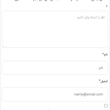
*
نام*
ایمیل*