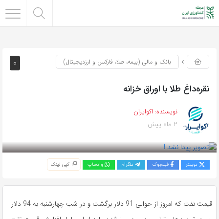
0
بانک و مالی (بیمه، طلا، فارکس و ارزدیجیتال)
نقره‌داغ طلا با اوراق خزانه
نویسنده:
اکوایران
2 ماه پیش
بازدید 41
توییتر
فیسبوک
تلگرام
واتساپ
کپی لینک
قیمت نفت که امروز از حوالی 91 دلار برگشت و در شب چهارشنبه به 94 دلار