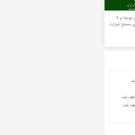
بازداشت 21مزدور موساد و 4
ای مسلح شرارت
د.
واهد شد.
اهد شد.