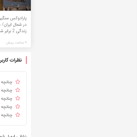
پارادوکس سنگین 
در شمال ایران/ 
زندگی 2 برابر ‌شد
9 ساعت پیش
نظرات کاربر
چنانچه د
چنانچه د
چنانچه ا
چنانچه د
چنانچه د
نشانی ایمیل شم