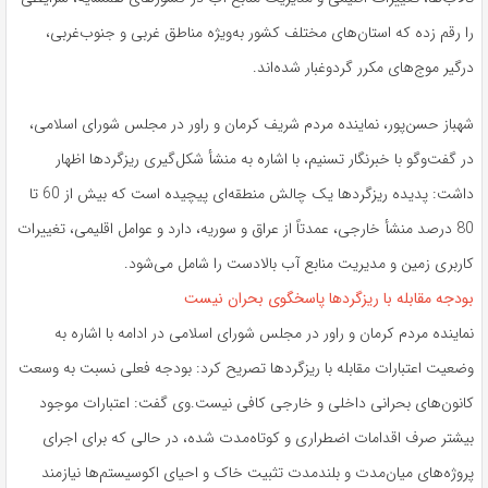
را رقم زده که استان‌های مختلف کشور به‌ویژه مناطق غربی و جنوب‌غربی،
درگیر موج‌های مکرر گردوغبار شده‌اند.
شهباز حسن‌پور، نماینده مردم شریف کرمان و راور در مجلس شورای اسلامی،
در گفت‌وگو با خبرنگار تسنیم، با اشاره به منشأ شکل‌گیری ریزگردها اظهار
داشت: پدیده ریزگردها یک چالش منطقه‌ای پیچیده است که بیش از 60 تا
80 درصد منشأ خارجی، عمدتاً از عراق و سوریه، دارد و عوامل اقلیمی، تغییرات
کاربری زمین و مدیریت منابع آب بالادست را شامل می‌شود.
بودجه مقابله با ریزگردها پاسخگوی بحران نیست
نماینده مردم کرمان و راور در مجلس شورای اسلامی در ادامه با اشاره به
وضعیت اعتبارات مقابله با ریزگردها تصریح کرد: بودجه فعلی نسبت به وسعت
کانون‌های بحرانی داخلی و خارجی کافی نیست.وی گفت: اعتبارات موجود
بیشتر صرف اقدامات اضطراری و کوتاه‌مدت شده، در حالی که برای اجرای
پروژه‌های میان‌مدت و بلندمدت تثبیت خاک و احیای اکوسیستم‌ها نیازمند