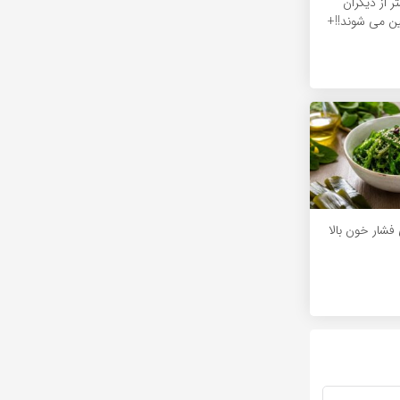
ر از دیگران
ین می شوند!!+
 فشار خون بالا