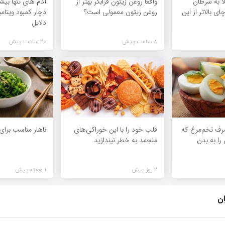
ا به سرطان
واقعا روغن زیتون فرابکر بهتر از
آدم های تنها بیشت
ی بالاتر از این
روغن زیتون معمولی است؟
دچار کمبود ویتام
دلایل
8 ساعت پیش
20 ساعت پیش
رف تخم‌مرغ که
قلب خود را با این خوراکی‌های
ناهار مناسب برای
را به بدن
منجمد به خطر نیندازید
2 روز پیش
1 هفته پیش
ان