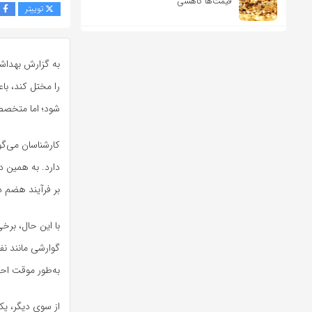
قیمت‌ها کاهشی
توییتر
ف
به گزارش بهداش
را مختل کند، ب
شود؛ اما متخصصا
کارشناسان می‌گو
دارد. به همین د
بر فرآیند هضم در
با این حال، برخ
گوارشی مانند ن
به‌طور موقت اح
از سوی دیگر، ی