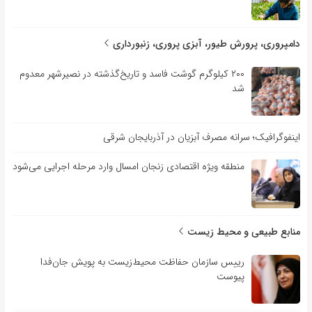
دامپروری، پرورش طیور، آبزی پروری، زنبورداری
۲۰۰ کیلوگرم گوشت فاسد و تاریخ‌گذشته در نصیرشهر معدوم
شد
اینفوگرافیک؛ سرانه مصرف آبزیان در آذربایجان شرقی
منطقه ویژه اقتصادی زنجان امسال وارد مرحله اجرایی می‌شود
منابع طبیعی و محیط زیست
رییس سازمان حفاظت محیط‌زیست به پویش جان‌فدا
پیوست