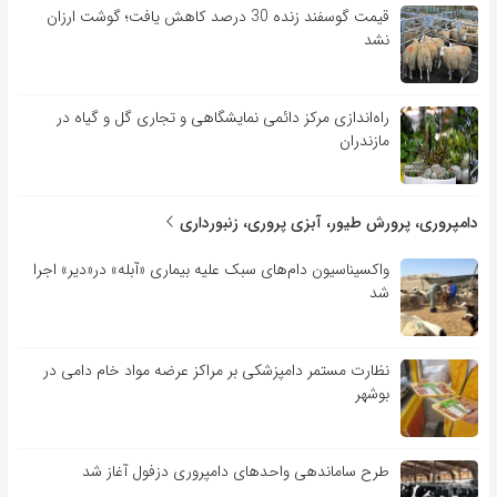
قیمت گوسفند زنده 30 درصد کاهش یافت؛ گوشت ارزان
نشد
راه‌اندازی مرکز دائمی نمایشگاهی و تجاری گل و گیاه در
مازندران
دامپروری، پرورش طیور، آبزی پروری، زنبورداری
واکسیناسیون دام‌های سبک علیه بیماری «آبله» در«دیر» اجرا
شد
نظارت مستمر دامپزشکی بر مراکز عرضه مواد خام دامی در
بوشهر
طرح ساماندهی واحدهای دامپروری دزفول آغاز شد