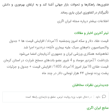
فناوری‌ها، راهکارها و تحولات بازار جهانی آشنا کند و به ارتقای بهره‌وری و دانش
تأثیرگذار در کشاورزی ایران یاری رساند.
اطلاعات بیشتر درباره مجله ایران اگری
تیتر آخرین اخبار و مقالات
قیمت طلا، دلار و سکه امروز پنجشنبه 15مرداد/ افزایش قیمت ها + جدول
واکسیناسیون دام‌های سبک علیه بیماری «آبله» در«دیر» اجرا شد
تفاهم‌نامه همکاری ورزشی ایران و جمهوری آذربایجان امضا می‌شود
بازداشت 21مزدور موساد و 4 شرور عضو باندهای مسلح شرارت در استان کرمان
قیمت طلای 18عیار امروز 14مرداد 1405/ افزایش قیمت + جدول و جزئیات
پشت پرده نوسان ۴۴ هزار تومانی دلار در چند ماه
جدیدترین نظرات مخاطبان
داود
در
«حال خوب زن» روایت ترس، عشق و بازسازی رابطه است
منابع ایران اگری