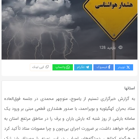
بازدید 128
توییتر
فیسبوک
تلگرام
واتساپ
کپی لینک
استانها
به گزارش خبرگزاری تسنیم از یاسوج، منوچهر محمدی در جلسه فوق‌العاده
ستاد بحران کهگیلویه و بویراحمد، با صدور هشداری قطعی مبنی بر ورود یک
سامانه بارشی از روز شنبه که بارش باران و برف را در مناطق مرتفع استان به
همراه خواهد داشت، بر ضرورت اجرای بی‌چون و چرا مصوبات ستاد تأکید کرد
و هرگونه کوتاهی دستگاه‌های اجرایی در این زمینه را مصداق بارز ترک