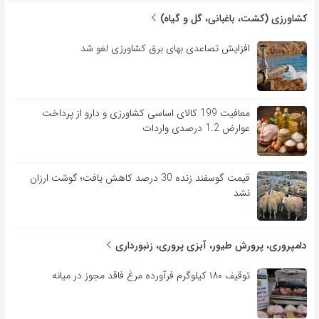
کشاورزی (کشت، باغبانی، گل و گیاه)
افزایش تصاعدی بهای برق کشاورزی لغو شد
معافیت 199 کالای اساسی کشاورزی و دارو از پرداخت
عوارض 1.2 درصدی واردات
قیمت گوسفند زنده 30 درصد کاهش یافت؛ گوشت ارزان
نشد
دامپروری، پرورش طیور، آبزی پروری، زنبورداری
توقیف ۱۸۰ کیلوگرم فرآورده مرغ فاقد مجوز در میانه