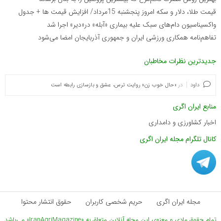
قیمت طلا، دلار و سکه امروز پنجشنبه 15مرداد/ افزایش قیمت ها + جدول
واکسیناسیون دام‌های سبک علیه بیماری «آبله» در«دیر» اجرا شد
تفاهم‌نامه همکاری ورزشی ایران و جمهوری آذربایجان امضا می‌شود
جدیدترین نظرات مخاطبان
داود
در
«حال خوب زن» روایت ترس، عشق و بازسازی رابطه است
منابع ایران اگری
اخبار کشاورزی و دامداری
کانال تلگرام مجله ایران اگری
مجله ایران اگری
حریم شخصی کاربران
حقوق انتشار محتوا
تمام حقوق مادی و معنوی این مجله آنلاین متعلق به «IranAgriMagazine» می‌باشد