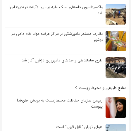
واکسیناسیون دام‌های سبک علیه بیماری «آبله» در«دیر» اجرا
شد
نظارت مستمر دامپزشکی بر مراکز عرضه مواد خام دامی در
بوشهر
طرح ساماندهی واحدهای دامپروری دزفول آغاز شد
منابع طبیعی و محیط زیست
رییس سازمان حفاظت محیط‌زیست به پویش جان‌فدا
پیوست
هوای تهران “قابل قبول” است