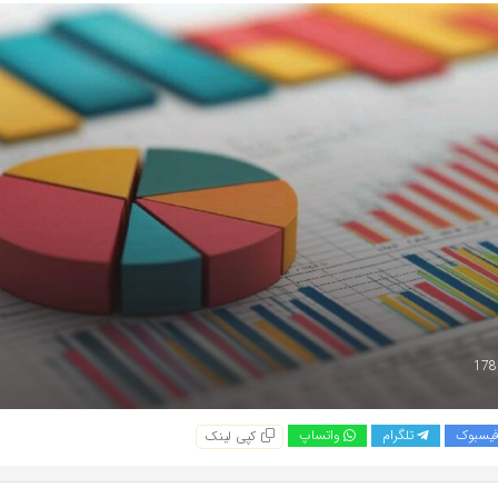
یسبوک
تلگرام
واتساپ
کپی لینک