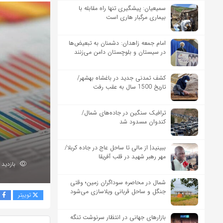
سمیعیان: پیشگیری تنها راه مقابله با
بیماری مرگبار هاری است
امام جمعه زاهدان: دشمنان به تبعیض‌ها
در سیستان و بلوچستان دامن می‌زنند
کشف تمدنی جدید در باغشاه بهشهر/
تاریخ 1500 سال به عقب رفت
ترافیک سنگین در جاده‌های شمال/
کندوان مسدود شد
ببینید| از مالی تا ساحل عاج در جاده کربلا/
مهر رهبر شهید در قلب آفریقا
بازدید 178
شمال در محاصره سوداگران زمین؛ وقتی
جنگل و ساحل قربانی ویلاسازی می‌شود
توییتر
ف
بازارهای جهانی در انتظار سرنوشت تنگه