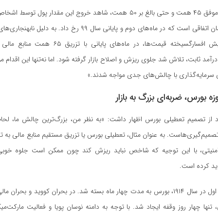
اموفق
۴۵
همت و حتی بالغ بر
۵۰
همت، شاهد خروج این مقدار پول توسط اشخاص ح
مان اتفاقی است که در ماه‌های دوم و پایانی سال
۹۹
رخ داد. به دلیل نابهنجاری‌ها
ش افسارگسیخته قیمت‌ها، در ماه‌های پایانی با تزریق
۶۵
همت منابع مالی ب
درآمد ثابت، تلاش شد جلوی ریزش و اصلاح بازار گرفته شود. اما نه‌تنها این اقدام مو
 سرمایه‌گذاری با چالش‌های جدی مواجه شدند
.
»
زه بورس، ضربه‌ای بزرگ به بازار
تقاد از تصمیم تعطیلی بورس اظهار داشت: «به نظر من، بزرگ‌ترین چالش ما، لح
تصمیم‌گیری‌هاست. به عنوان مثال، تعطیلی بورس یا تزریق مستقیم منابع مالی به
امنیتی، با این توجیه که شاخص نباید ریزش کند چون ممکن است جلوه خوبی 
د کرده است.
اول در سال
۱۹۱۴
، بورس به مدت چهار ماه بسته شد. در بحران کووید و بحران ما
 تنها چهار روز وقفه ایجاد شد. با توجه به دامنه نوسان پویا و فعالیت مارکت‌می