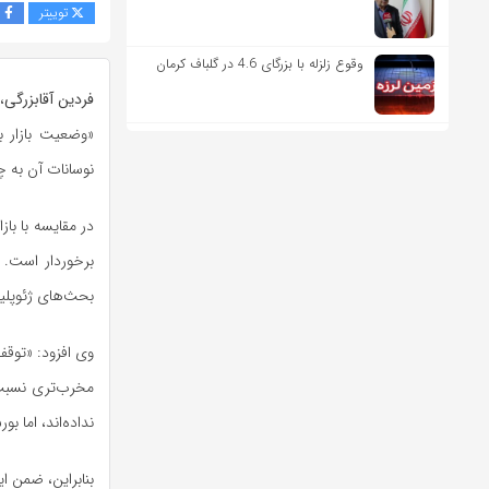
توییتر
ف
وقوع زلزله با بزرگای 4.6 در گلباف کرمان
فردین آقابزرگی
،
«وضعیت بازار ب
نوسانات آن به چش
در مقایسه با با
برخوردار است. 
بحث‌های ژئوپلیت
وی افزود: «توقف
مخرب‌تری نسبت 
نداده‌اند، اما 
بنابراین، ضمن ای