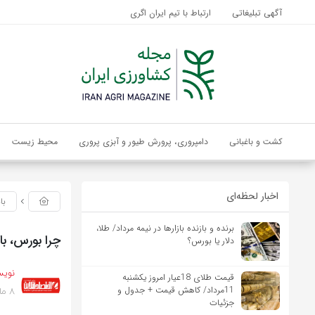
آگهی تبلیغاتی
ارتباط با تیم ایران اگری
کشت و باغبانی
دامپروری، پرورش طیور و آبزی پروری
محیط زیست
اخبار لحظه‌ای
با
برنده‌ و بازنده بازارها در نیمه مرداد/ طلا،
چرا بورس، با 
دلار یا بورس؟
نویس
قیمت طلای 18عیار امروز یکشنبه
8 ماه پیش
11مرداد/ کاهش قیمت + جدول و
جزئیات