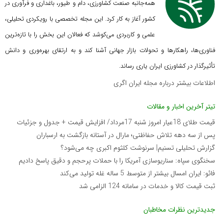
همه‌جانبه صنعت کشاورزی، دام و طیور، باغداری و فرآوری در
کشور آغاز به کار کرد. این مجله تخصصی با رویکردی تحلیلی،
علمی و کاربردی می‌کوشد که
فعالان این بخش را با تازه‌ترین
فناوری‌ها، راهکارها و تحولات بازار جهانی آشنا کند و به ارتقای بهره‌وری و دانش
تأثیرگذار در کشاورزی ایران یاری رساند.
اطلاعات بیشتر درباره مجله ایران اگری
تیتر آخرین اخبار و مقالات
قیمت طلای 18عیار امروز شنبه 17مرداد/ افزایش قیمت + جدول و جزئیات
پس از سه دهه تلاش حفاظتی؛ مارال در آستانه بازگشت به ارسباران
گزارش تحلیلی تسنیم| سرنوشت کلثوم اکبری چه می‌شود؟
سخنگوی سپاه: سناریوسازی آمریکا را با حملات پرحجم‌‌ و دقیق‌ پاسخ دادیم
فائو: ایران امسال بیشتر از متوسط 5 ساله غله تولید می‌کند
ثبت قیمت کالا و خدمات در سامانه 124 الزامی شد
جدیدترین نظرات مخاطبان