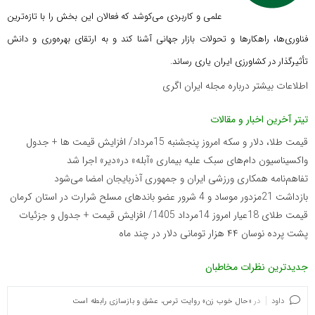
علمی و کاربردی می‌کوشد که
فعالان این بخش را با تازه‌ترین
فناوری‌ها، راهکارها و تحولات بازار جهانی آشنا کند و به ارتقای بهره‌وری و دانش
تأثیرگذار در کشاورزی ایران یاری رساند.
اطلاعات بیشتر درباره مجله ایران اگری
تیتر آخرین اخبار و مقالات
قیمت طلا، دلار و سکه امروز پنجشنبه 15مرداد/ افزایش قیمت ها + جدول
واکسیناسیون دام‌های سبک علیه بیماری «آبله» در«دیر» اجرا شد
تفاهم‌نامه همکاری ورزشی ایران و جمهوری آذربایجان امضا می‌شود
بازداشت 21مزدور موساد و 4 شرور عضو باندهای مسلح شرارت در استان کرمان
قیمت طلای 18عیار امروز 14مرداد 1405/ افزایش قیمت + جدول و جزئیات
پشت پرده نوسان ۴۴ هزار تومانی دلار در چند ماه
جدیدترین نظرات مخاطبان
داود
در
«حال خوب زن» روایت ترس، عشق و بازسازی رابطه است