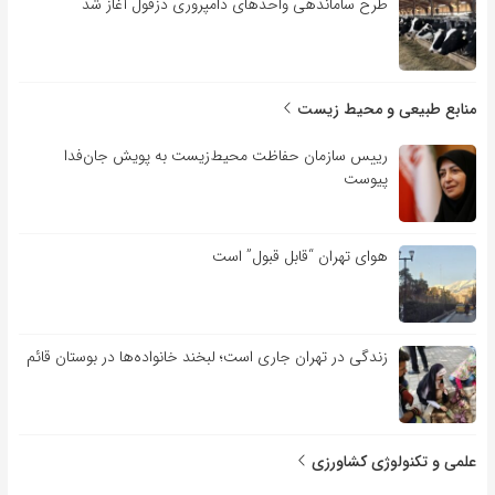
طرح ساماندهی واحدهای دامپروری دزفول آغاز شد
منابع طبیعی و محیط زیست
رییس سازمان حفاظت محیط‌زیست به پویش جان‌فدا
پیوست
هوای تهران “قابل قبول” است
زندگی در تهران جاری است؛ لبخند خانواده‌ها در بوستان قائم
علمی و تکنولوژی کشاورزی