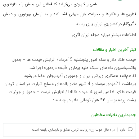
علمی و کاربردی می‌کوشد که
فعالان این بخش را با تازه‌ترین
فناوری‌ها، راهکارها و تحولات بازار جهانی آشنا کند و به ارتقای بهره‌وری و دانش
تأثیرگذار در کشاورزی ایران یاری رساند.
اطلاعات بیشتر درباره مجله ایران اگری
تیتر آخرین اخبار و مقالات
قیمت طلا، دلار و سکه امروز پنجشنبه 15مرداد/ افزایش قیمت ها + جدول
واکسیناسیون دام‌های سبک علیه بیماری «آبله» در«دیر» اجرا شد
تفاهم‌نامه همکاری ورزشی ایران و جمهوری آذربایجان امضا می‌شود
بازداشت 21مزدور موساد و 4 شرور عضو باندهای مسلح شرارت در استان کرمان
قیمت طلای 18عیار امروز 14مرداد 1405/ افزایش قیمت + جدول و جزئیات
پشت پرده نوسان ۴۴ هزار تومانی دلار در چند ماه
جدیدترین نظرات مخاطبان
داود
در
«حال خوب زن» روایت ترس، عشق و بازسازی رابطه است