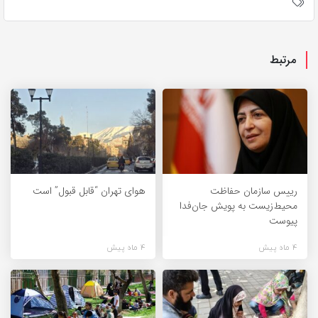
مرتبط
رییس سازمان حفاظت
هوای تهران “قابل قبول” است
محیط‌زیست به پویش جان‌فدا
پیوست
4 ماه پیش
4 ماه پیش