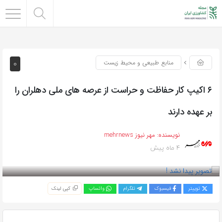
0
منابع طبیعی و محیط زیست
۶ اکیپ کار حفاظت و حراست از عرصه های ملی دهلران را
بر عهده دارند
نویسنده:
مهر نیوز mehrnews
4 ماه پیش
بازدید 153
توییتر
فیسبوک
تلگرام
واتساپ
کپی لینک