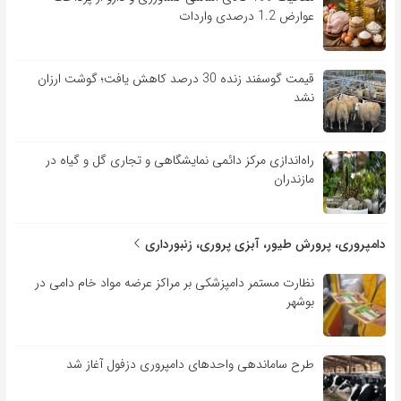
عوارض 1.2 درصدی واردات
قیمت گوسفند زنده 30 درصد کاهش یافت؛ گوشت ارزان
نشد
راه‌اندازی مرکز دائمی نمایشگاهی و تجاری گل و گیاه در
مازندران
دامپروری، پرورش طیور، آبزی پروری، زنبورداری
نظارت مستمر دامپزشکی بر مراکز عرضه مواد خام دامی در
بوشهر
طرح ساماندهی واحدهای دامپروری دزفول آغاز شد