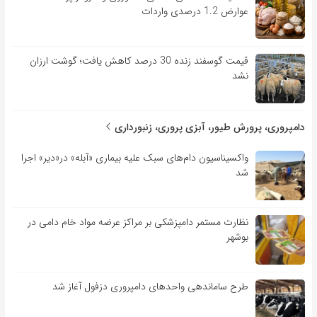
عوارض 1.2 درصدی واردات
قیمت گوسفند زنده 30 درصد کاهش یافت؛ گوشت ارزان
نشد
دامپروری، پرورش طیور، آبزی پروری، زنبورداری
واکسیناسیون دام‌های سبک علیه بیماری «آبله» در«دیر» اجرا
شد
نظارت مستمر دامپزشکی بر مراکز عرضه مواد خام دامی در
بوشهر
طرح ساماندهی واحدهای دامپروری دزفول آغاز شد