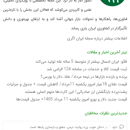
کشور آغاز به کار کرد. این مجله تخصصی با رویکردی تحلیلی،
علمی و کاربردی می‌کوشد که
فعالان این بخش را با تازه‌ترین
فناوری‌ها، راهکارها و تحولات بازار جهانی آشنا کند و به ارتقای بهره‌وری و دانش
تأثیرگذار در کشاورزی ایران یاری رساند.
اطلاعات بیشتر درباره مجله ایران اگری
تیتر آخرین اخبار و مقالات
فائو: ایران امسال بیشتر از متوسط 5 ساله غله تولید می‌کند
ثبت قیمت کالا و خدمات در سامانه 124 الزامی شد
برنده‌ و بازنده بازارها در نیمه مرداد/ طلا، دلار یا بورس؟
قیمت طلای 18عیار امروز یکشنبه 11مرداد/ کاهش قیمت + جدول و جزئیات
پشت‌پرده بازنگشتن ارز صادراتی/ این کارت‌ها متهم اصلی هستند
قیمت جدید دلار و یورو امروز یکشنبه 11 مرداد 1405+ جدول قیمت‌ها
جدیدترین نظرات مخاطبان
داود
در
«حال خوب زن» روایت ترس، عشق و بازسازی رابطه است