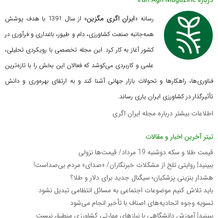
درباره Iran Agri Magazine
ایران اگری مگزین
رسانه «
» از سال 1391 با هدف پوشش
همه‌جانبه صنعت کشاورزی، دام و طیور، باغداری و فرآوری در
کشور آغاز به کار کرد. این مجله تخصصی با رویکردی تحلیلی،
علمی و کاربردی می‌کوشد که
فعالان این بخش را با تازه‌ترین
فناوری‌ها، راهکارها و تحولات بازار جهانی آشنا کند و به ارتقای بهره‌وری و دانش
تأثیرگذار در کشاورزی ایران یاری رساند.
اطلاعات بیشتر درباره مجله ایران اگری
تیتر آخرین اخبار و مقالات
قیمت طلا و سکه دوشنبه 19 مرداد/ قیمت‌ها نزولی
ببینید| روایتی تلخ از مشکلات خبرنگاران/ «صدای» ‌مردم بی‌صدا‌ست!
هشدار بنزینی پزشکیان؛ سیگنال جدید برای دلار و طلا؟
باید تلاش کنیم موضوعات اجتماعی به مسائل انتظامی تبدیل نشود
تسویه وجوه اتحادیه‌های اصناف با تأخیر انجام می‌شود
ببینید| آموزش دانشگاهی با نیازهای مهارتی کشاورزی منطبق نیست