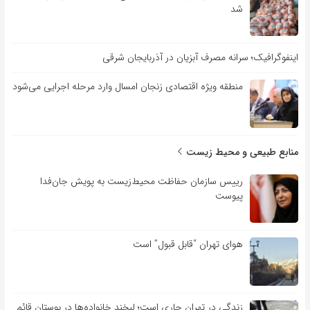
شد
اینفوگرافیک؛ سرانه مصرف آبزیان در آذربایجان شرقی
منطقه ویژه اقتصادی زنجان امسال وارد مرحله اجرایی می‌شود
منابع طبیعی و محیط زیست
رییس سازمان حفاظت محیط‌زیست به پویش جان‌فدا
پیوست
هوای تهران “قابل قبول” است
زندگی در تهران جاری است؛ لبخند خانواده‌ها در بوستان قائم