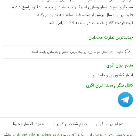
سخنگوی سپاه: سناریوسازی آمریکا را با حملات پرحجم‌‌ و دقیق‌ پاسخ دادیم
فائو: ایران امسال بیشتر از متوسط 5 ساله غله تولید می‌کند
ثبت قیمت کالا و خدمات در سامانه 124 الزامی شد
جدیدترین نظرات مخاطبان
داود
در
«حال خوب زن» روایت ترس، عشق و بازسازی رابطه است
منابع ایران اگری
اخبار کشاورزی و دامداری
کانال تلگرام مجله ایران اگری
مجله ایران اگری
حریم شخصی کاربران
حقوق انتشار محتوا
تمام حقوق مادی و معنوی این مجله آنلاین متعلق به «IranAgriMagazine» می‌باشد