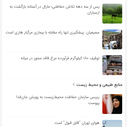
پس از سه دهه تلاش حفاظتی؛ مارال در آستانه بازگشت به
ارسباران
سمیعیان: پیشگیری تنها راه مقابله با بیماری مرگبار هاری است
توقیف ۱۸۰ کیلوگرم فرآورده مرغ فاقد مجوز در میانه
منابع طبیعی و محیط زیست
رییس سازمان حفاظت محیط‌زیست به پویش جان‌فدا
پیوست
هوای تهران “قابل قبول” است