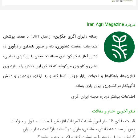
درباره Iran Agri Magazine
ایران اگری مگزین
رسانه «
» از سال 1391 با هدف پوشش
همه‌جانبه صنعت کشاورزی، دام و طیور، باغداری و فرآوری در
کشور آغاز به کار کرد. این مجله تخصصی با رویکردی تحلیلی،
علمی و کاربردی می‌کوشد که
فعالان این بخش را با تازه‌ترین
فناوری‌ها، راهکارها و تحولات بازار جهانی آشنا کند و به ارتقای بهره‌وری و دانش
تأثیرگذار در کشاورزی ایران یاری رساند.
اطلاعات بیشتر درباره مجله ایران اگری
تیتر آخرین اخبار و مقالات
قیمت طلای 18عیار امروز شنبه 17مرداد/ افزایش قیمت + جدول و جزئیات
پس از سه دهه تلاش حفاظتی؛ مارال در آستانه بازگشت به ارسباران
گزارش تحلیلی تسنیم| سرنوشت کلثوم اکبری چه می‌شود؟