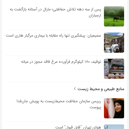
پس از سه دهه تلاش حفاظتی؛ مارال در آستانه بازگشت به
ارسباران
سمیعیان: پیشگیری تنها راه مقابله با بیماری مرگبار هاری است
توقیف ۱۸۰ کیلوگرم فرآورده مرغ فاقد مجوز در میانه
منابع طبیعی و محیط زیست
رییس سازمان حفاظت محیط‌زیست به پویش جان‌فدا
پیوست
هوای تهران “قابل قبول” است