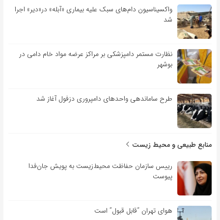
واکسیناسیون دام‌های سبک علیه بیماری «آبله» در«دیر» اجرا
شد
نظارت مستمر دامپزشکی بر مراکز عرضه مواد خام دامی در
بوشهر
طرح ساماندهی واحدهای دامپروری دزفول آغاز شد
منابع طبیعی و محیط زیست
رییس سازمان حفاظت محیط‌زیست به پویش جان‌فدا
پیوست
هوای تهران “قابل قبول” است